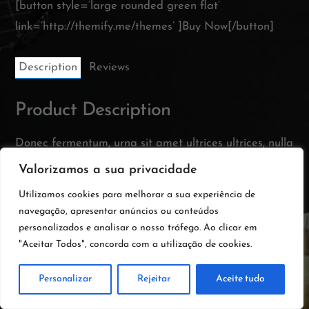
[button style=’large rounded green flat’
link=’http://themify.me/themes’ ]Buy Now[/button]
Description
Reviews
Product Description
Donec fermentum, urna sit amet ultrices ultrices, nulla
ipsum pretium nisl, at consequat turpis risus ac purus.
Valorizamos a sua privacidade
Lorem ipsum dolor sit amet, consectetur adipiscing
Utilizamos cookies para melhorar a sua experiência de
elit.
navegação, apresentar anúncios ou conteúdos
personalizados e analisar o nosso tráfego. Ao clicar em
"Aceitar Todos", concorda com a utilização de cookies.
Personalizar
Rejeitar
Aceite tudo