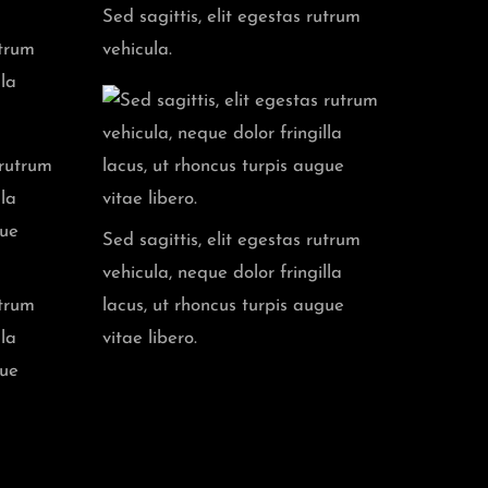
Sed sagittis, elit egestas rutrum
utrum
vehicula.
lla
Sed sagittis, elit egestas rutrum
vehicula, neque dolor fringilla
utrum
lacus, ut rhoncus turpis augue
lla
vitae libero.
gue