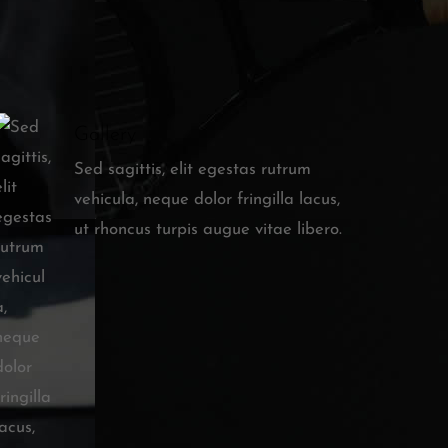
Gallery
Sed sagittis, elit egestas rutrum
vehicula, neque dolor fringilla lacus,
ut rhoncus turpis augue vitae libero.