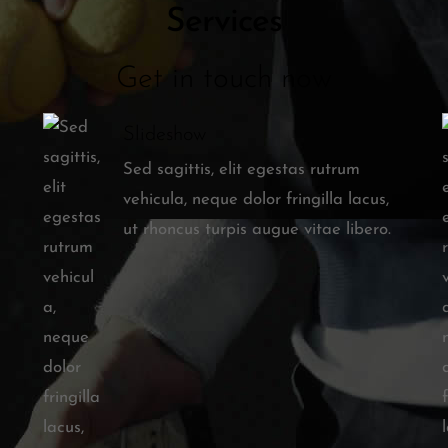
Services
Get in touch now
Slideshow
Sed sagittis, elit egestas rutrum
vehicula, neque dolor fringilla lacus,
ut rhoncus turpis augue vitae libero.