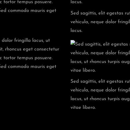
Sed sagittis, elit egestas r
vehicula, neque dolor fringi
lacus.
dolor fringilla lacus, ut
it, rhoncus eget consectetur
c tortor tempus posuere.
. Sed commodo mauris eget
Sed sagittis, elit egestas r
vehicula, neque dolor fringi
lacus, ut rhoncus turpis au
vitae libero.