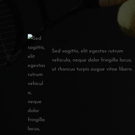
Video
Sed sagittis, elit egestas rutrum
vehicula, neque dolor fringilla lacus,
ut rhoncus turpis augue vitae libero.