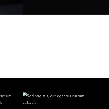
t arcu id turpis posuere